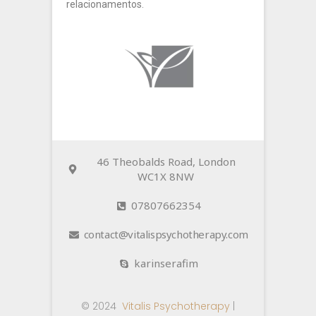
relacionamentos.
46 Theobalds Road, London
WC1X 8NW
07807662354
contact@vitalispsychotherapy.com
karinserafim
© 2024
Vitalis Psychotherapy
|